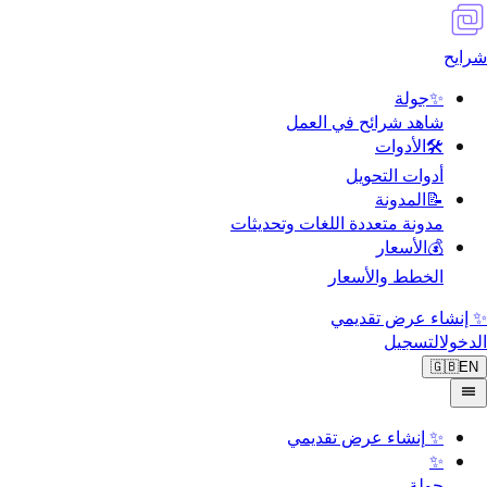
شرايح
✨
جولة
شاهد شرائح في العمل
🛠️
الأدوات
أدوات التحويل
📝
المدونة
مدونة متعددة اللغات وتحديثات
💰
الأسعار
الخطط والأسعار
✨ إنشاء عرض تقديمي
الدخول
التسجيل
🇬🇧
EN
✨
إنشاء عرض تقديمي
✨
جولة