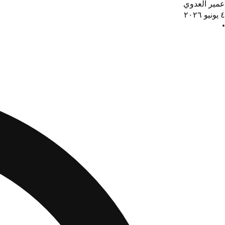
عمير العدوي
٤ يونيو ٢٠٢٦
•