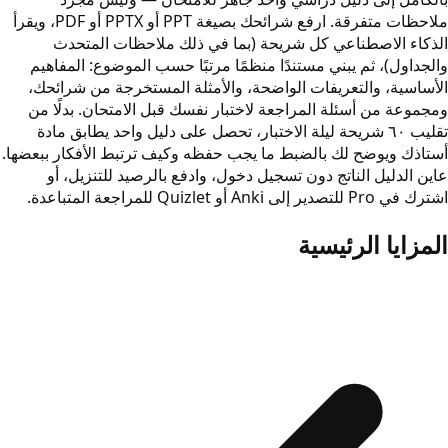
ملاحظات متفرقة. ارفع شرائحك بصيغة PPT أو PPTX أو PDF، ويقرأ
الذكاء الاصطناعي كل شريحة (بما في ذلك ملاحظات المتحدث
والجداول)، ثم يبني مستندًا منظمًا مرتبًا حسب الموضوع: المفاهيم
الأساسية، والتعريفات الواضحة، والأمثلة المستخرجة من شرائحك،
ومجموعة من أسئلة المراجعة لاختبار نفسك قبل الامتحان. بدلًا من
تقليب ٦٠ شريحة ليلة الاختبار، تحصل على دليل واحد يطابق مادة
أستاذك ويوضح لك بالضبط ما يجب حفظه وكيف ترتبط الأفكار ببعضها.
عاين الدليل الناتج دون تسجيل دخول، وادفع بالرصيد للتنزيل، أو
اشترك في Pro للتصدير إلى Anki أو Quizlet للمراجعة المتباعدة.
المزايا الرئيسية