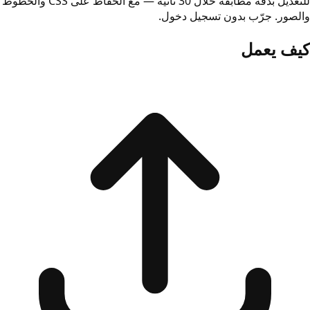
للتعديل بدقة مطابقة خلال 30 ثانية — مع الحفاظ على CSS والخطوط
والصور. جرّب بدون تسجيل دخول.
كيف يعمل