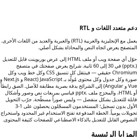
دعم متعدد اللغات و RTL
يعمل مع الإنجليزية والعربية (RTL) والعبرية والعديد من اللغات الأخرى.
المتصفح يعرض اتجاه النص والمحاذاة بشكل أصلي.
حوّل أي صفحة ويب أو ملف HTML إلى عرض بوربوينت قابل للتعديل
(.pptx) في 30 إلى 60 ثانية. شرايح يعرض صفحتك في متصفح
Chromium حقيقي — فينتقل كل تنسيق CSS وكل خط ويب وكل
صورة وكل جدول وكل محتوى مُولّد بـ JavaScript (React و Next.js و
Vue و Angular) إلى الشرائح بدقة بصرية مطابقة للأصل. الصق رابطاً
أو HTML، والمخرَج ملف .pptx قياسي بمربعات نص وصور وأشكال
قابلة للتعديل بشكل منفصل — وليس صوراً مسطّحة. جرّب التحويل
الأول بدون تسجيل؛ المستخدمون المسجّلون يحصلون على 1-3
تحويلات يومياً. الخطة المدفوعة تفتح الاستخدام غير المحدود واستخراج
النصوص القابل للتعديل بالذكاء الاصطناعي للصفحات كثيفة المحتوى.
المزايا الرئيسية