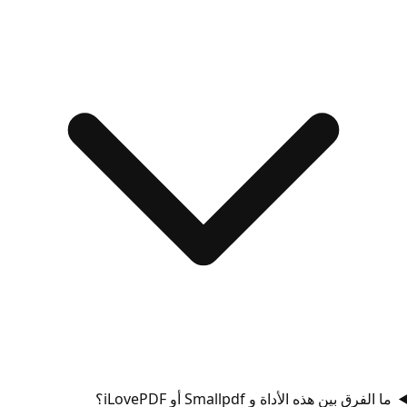
ما الفرق بين هذه الأداة و Smallpdf أو iLovePDF؟