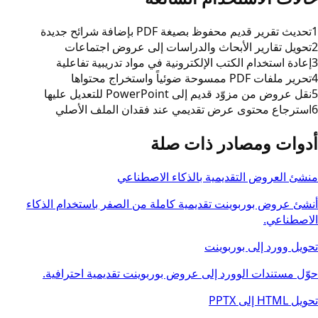
1
تحديث تقرير قديم محفوظ بصيغة PDF بإضافة شرائح جديدة
2
تحويل تقارير الأبحاث والدراسات إلى عروض اجتماعات
3
إعادة استخدام الكتب الإلكترونية في مواد تدريبية تفاعلية
4
تحرير ملفات PDF ممسوحة ضوئياً واستخراج محتواها
5
نقل عروض من مزوّد قديم إلى PowerPoint للتعديل عليها
6
استرجاع محتوى عرض تقديمي عند فقدان الملف الأصلي
أدوات ومصادر ذات صلة
منشئ العروض التقديمية بالذكاء الاصطناعي
أنشئ عروض بوربوينت تقديمية كاملة من الصفر باستخدام الذكاء
الاصطناعي.
تحويل وورد إلى بوربوينت
حوّل مستندات الوورد إلى عروض بوربوينت تقديمية احترافية.
تحويل HTML إلى PPTX