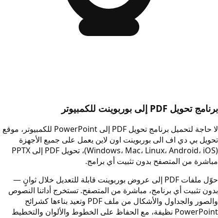
برنامج تحويل PDF إلى بوربوينت للكمبيوتر
لا حاجة لتحميل برنامج تحويل PDF إلى PowerPoint للكمبيوتر، موقع
تحويل بي دي اف الى بوربوينت اون لاين يعمل على جميع الأجهزة
(Windows، Mac، Linux، Android، iOS)، تحويل PDF إلى PPTX
مباشرة من المتصفح بدون تثبيت أي برامج.
حوّل ملفات PDF إلى عروض بوربوينت قابلة للتعديل خلال ثوانٍ —
بدون تثبيت أي برنامج، مباشرة من المتصفح. تستخرج أداتنا النصوص
والصور والجداول والأشكال من ملف PDF وتعيد بناءها كشرائح
PowerPoint نظيفة، مع الحفاظ على الخطوط والألوان والتخطيط