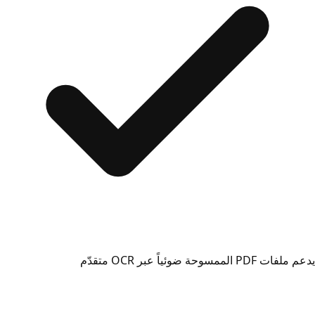
يدعم ملفات PDF الممسوحة ضوئياً عبر OCR متقدّم