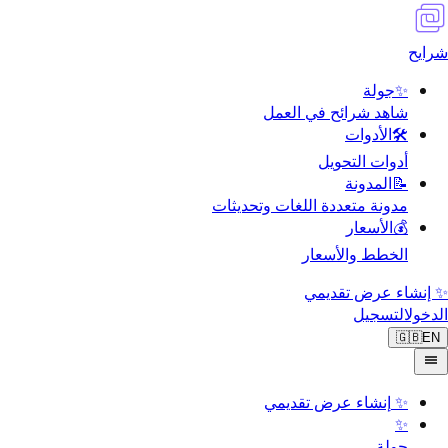
شرايح
✨
جولة
شاهد شرائح في العمل
🛠️
الأدوات
أدوات التحويل
📝
المدونة
مدونة متعددة اللغات وتحديثات
💰
الأسعار
الخطط والأسعار
✨ إنشاء عرض تقديمي
الدخول
التسجيل
🇬🇧
EN
✨
إنشاء عرض تقديمي
✨
جولة