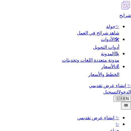
شرايح
✨
جولة
شاهد شرائح في العمل
🛠️
الأدوات
أدوات التحويل
📝
المدونة
مدونة متعددة اللغات وتحديثات
💰
الأسعار
الخطط والأسعار
✨ إنشاء عرض تقديمي
الدخول
التسجيل
🇬🇧
EN
✨
إنشاء عرض تقديمي
✨
جولة