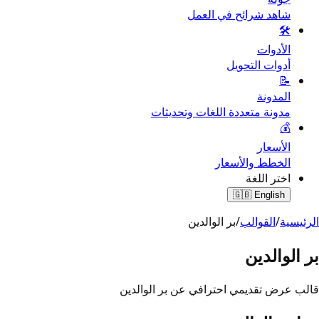
شاهد شرائح في العمل
🛠️
الأدوات
أدوات التحويل
📝
المدونة
مدونة متعددة اللغات وتحديثات
💰
الأسعار
الخطط والأسعار
اختر اللغة
🇬🇧
English
الرئيسية
/
القوالب
/
بر الوالدين
بر الوالدين
قالب عرض تقديمي احترافي عن بر الوالدين