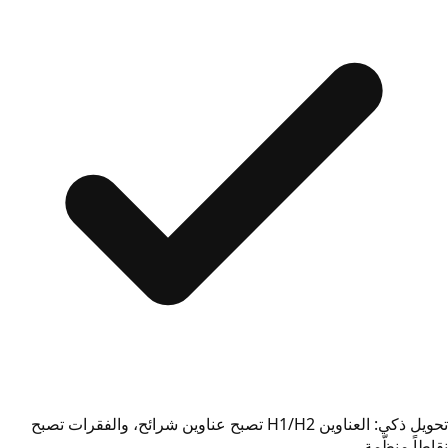
تحويل ذكي: العناوين H1/H2 تصبح عناوين شرائح، والفقرات تصبح
نقاطاً منظّمة