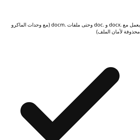
يعمل مع .docx و .doc وحتى ملفات .docm (مع وحدات الماكرو
محذوفة لأمان الملف)