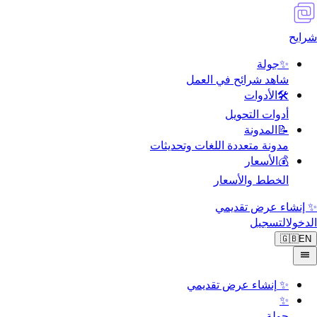
شرايح
✨
جولة
شاهد شرائح في العمل
🛠️
الأدوات
أدوات التحويل
📝
المدونة
مدونة متعددة اللغات وتحديثات
💰
الأسعار
الخطط والأسعار
✨ إنشاء عرض تقديمي
الدخول
التسجيل
🇬🇧
EN
✨
إنشاء عرض تقديمي
✨
جولة