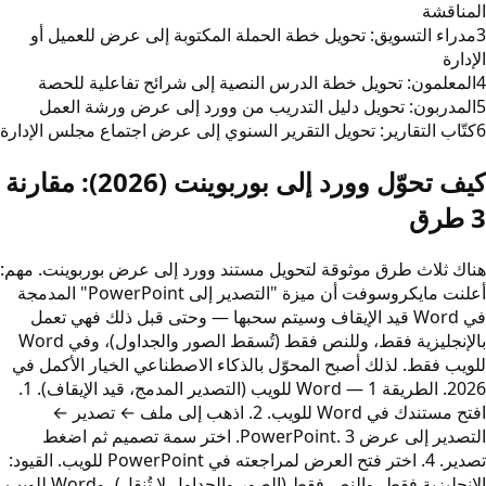
المناقشة
3
مدراء التسويق: تحويل خطة الحملة المكتوبة إلى عرض للعميل أو
الإدارة
4
المعلمون: تحويل خطة الدرس النصية إلى شرائح تفاعلية للحصة
5
المدربون: تحويل دليل التدريب من وورد إلى عرض ورشة العمل
6
كتّاب التقارير: تحويل التقرير السنوي إلى عرض اجتماع مجلس الإدارة
كيف تحوّل وورد إلى بوربوينت (2026): مقارنة
3 طرق
هناك ثلاث طرق موثوقة لتحويل مستند وورد إلى عرض بوربوينت. مهم:
أعلنت مايكروسوفت أن ميزة "التصدير إلى PowerPoint" المدمجة
في Word قيد الإيقاف وسيتم سحبها — وحتى قبل ذلك فهي تعمل
بالإنجليزية فقط، وللنص فقط (تُسقط الصور والجداول)، وفي Word
للويب فقط. لذلك أصبح المحوّل بالذكاء الاصطناعي الخيار الأكمل في
2026. الطريقة 1 — Word للويب (التصدير المدمج، قيد الإيقاف). 1.
افتح مستندك في Word للويب. 2. اذهب إلى ملف ← تصدير ←
التصدير إلى عرض PowerPoint. 3. اختر سمة تصميم ثم اضغط
تصدير. 4. اختر فتح العرض لمراجعته في PowerPoint للويب. القيود:
الإنجليزية فقط، والنص فقط (الصور والجداول لا تُنقل)، وWord للويب