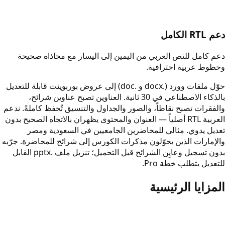
دعم RTL الكامل
دعم كامل للنص العربي من اليمين إلى اليسار مع محاذاة صحيحة
وخطوط عربية احترافية.
حوّل ملفات وورد (.docx و .doc) إلى عروض بوربوينت قابلة للتعديل
بالذكاء الاصطناعي في 30 ثانية. العناوين تصبح عناوين شرائح،
والفقرات تصبح نقاطاً، والصور والجداول والتنسيق تُحفظ كاملةً. ندعم
العربية RTL أصلياً — العنوان والمحتوى يظهران بالاتجاه الصحيح بدون
تعديل يدوي. مثالي للمحاضرين الجامعيين في السعودية ومصر
والإمارات الذين يحوّلون مذكرات الكورس إلى شرائح للمحاضرة. جرّبه
بدون تسجيل وعايِن الشرائح قبل التحميل؛ تنزيل ملف .pptx القابل
للتعديل يتطلب خطة Pro.
المزايا الرئيسية