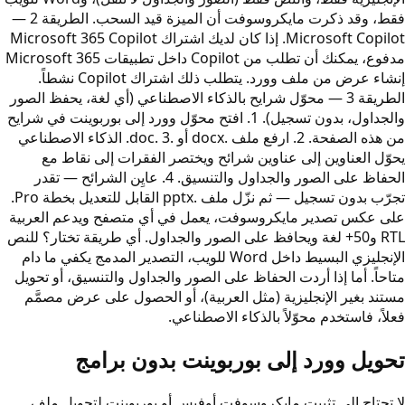
فقط، وقد ذكرت مايكروسوفت أن الميزة قيد السحب. الطريقة 2 —
Microsoft Copilot. إذا كان لديك اشتراك Microsoft 365 Copilot
مدفوع، يمكنك أن تطلب من Copilot داخل تطبيقات Microsoft 365
إنشاء عرض من ملف وورد. يتطلب ذلك اشتراك Copilot نشطاً.
الطريقة 3 — محوّل شرايح بالذكاء الاصطناعي (أي لغة، يحفظ الصور
والجداول، بدون تسجيل). 1. افتح محوّل وورد إلى بوربوينت في شرايح
من هذه الصفحة. 2. ارفع ملف .docx أو .doc. 3. الذكاء الاصطناعي
يحوّل العناوين إلى عناوين شرائح ويختصر الفقرات إلى نقاط مع
الحفاظ على الصور والجداول والتنسيق. 4. عايِن الشرائح — تقدر
تجرّب بدون تسجيل — ثم نزّل ملف .pptx القابل للتعديل بخطة Pro.
على عكس تصدير مايكروسوفت، يعمل في أي متصفح ويدعم العربية
RTL و50+ لغة ويحافظ على الصور والجداول. أي طريقة تختار؟ للنص
الإنجليزي البسيط داخل Word للويب، التصدير المدمج يكفي ما دام
متاحاً. أما إذا أردت الحفاظ على الصور والجداول والتنسيق، أو تحويل
مستند بغير الإنجليزية (مثل العربية)، أو الحصول على عرض مصمَّم
فعلاً، فاستخدم محوّلاً بالذكاء الاصطناعي.
تحويل وورد إلى بوربوينت بدون برامج
لا تحتاج إلى تثبيت مايكروسوفت أوفيس أو بوربوينت لتحويل ملف