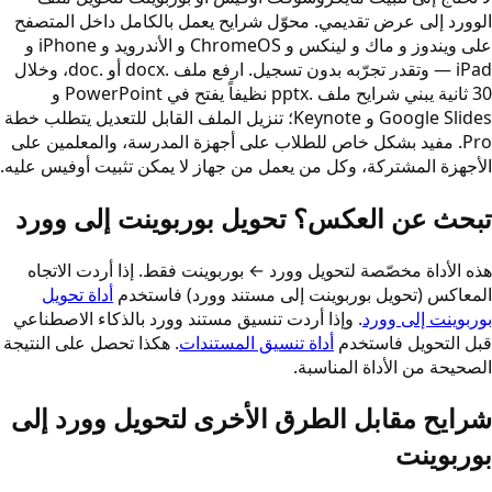
الوورد إلى عرض تقديمي. محوّل شرايح يعمل بالكامل داخل المتصفح
على ويندوز و ماك و لينكس و ChromeOS و الأندرويد و iPhone و
iPad — وتقدر تجرّبه بدون تسجيل. ارفع ملف .docx أو .doc، وخلال
30 ثانية يبني شرايح ملف .pptx نظيفاً يفتح في PowerPoint و
Google Slides و Keynote؛ تنزيل الملف القابل للتعديل يتطلب خطة
Pro. مفيد بشكل خاص للطلاب على أجهزة المدرسة، والمعلمين على
الأجهزة المشتركة، وكل من يعمل من جهاز لا يمكن تثبيت أوفيس عليه.
تبحث عن العكس؟ تحويل بوربوينت إلى وورد
هذه الأداة مخصّصة لتحويل وورد ← بوربوينت فقط. إذا أردت الاتجاه
المعاكس (تحويل بوربوينت إلى مستند وورد) فاستخدم
أداة تحويل
بوربوينت إلى وورد
. وإذا أردت تنسيق مستند وورد بالذكاء الاصطناعي
قبل التحويل فاستخدم
أداة تنسيق المستندات
. هكذا تحصل على النتيجة
الصحيحة من الأداة المناسبة.
شرايح مقابل الطرق الأخرى لتحويل وورد إلى
بوربوينت