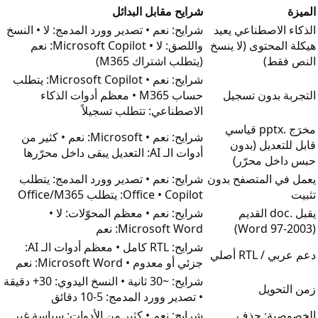
الميزة
شرايح مقابل البدائل
الذكاء الاصطناعي يعيد
شرايح: نعم • تصدير وورد المدمج: لا • النسخ
هيكلة المحتوى (لا ينسخ
واللصق: لا • Microsoft Copilot: نعم
النص فقط)
(يتطلب اشتراك M365)
شرايح: نعم • Microsoft Copilot: يتطلب
التجربة بدون تسجيل
حساب M365 • معظم أدوات الذكاء
الاصطناعي: تتطلب تسجيلاً
مخرَج .pptx قياسي
شرايح: نعم • Microsoft: نعم • كثير من
قابل للتعديل (بدون
أدوات الـ AI: التعديل يبقى داخل محرّرها
حبس داخل محرّر)
يعمل في المتصفح بدون
شرايح: نعم • تصدير وورد المدمج: يتطلب
تثبيت
Office • Copilot: يتطلب Office/M365
يقبل .doc القديم
شرايح: نعم • معظم المحوّلات: لا •
(Word 97-2003)
Microsoft Word: نعم
شرايح: RTL كامل • معظم أدوات الـ AI:
دعم عربي / RTL أصلي
جزئي أو معدوم • Microsoft Word: نعم
شرايح: ~30 ثانية • النسخ اليدوي: 30+ دقيقة
زمن التحويل
• تصدير وورد المدمج: 5-10 دقائق
الخصوصية: حذف
شرايح: نعم • كثير من الأدوات: سياسة غير