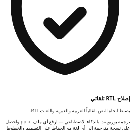
إصلاح RTL تلقائي
يضبط اتجاه النص تلقائياً للعربية والعبرية واللغات RTL.
ترجمة بوربوينت بالذكاء الاصطناعي — ارفع أي ملف .pptx واحصل
على نسخة مترجمة إلى أي لغة مع الحفاظ على التصميم والخطوط