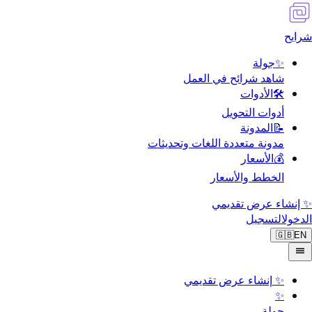
شرايح
✨
جولة
شاهد شرائح في العمل
🛠️
الأدوات
أدوات التحويل
📝
المدونة
مدونة متعددة اللغات وتحديثات
💰
الأسعار
الخطط والأسعار
✨ إنشاء عرض تقديمي
الدخول
التسجيل
🇬🇧
EN
✨
إنشاء عرض تقديمي
✨
جولة