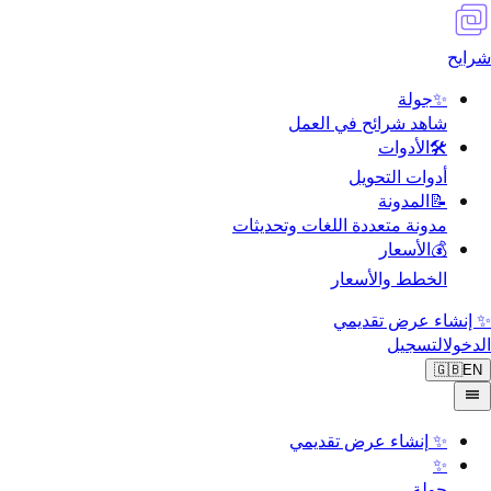
شرايح
✨
جولة
شاهد شرائح في العمل
🛠️
الأدوات
أدوات التحويل
📝
المدونة
مدونة متعددة اللغات وتحديثات
💰
الأسعار
الخطط والأسعار
✨ إنشاء عرض تقديمي
الدخول
التسجيل
🇬🇧
EN
✨
إنشاء عرض تقديمي
✨
جولة