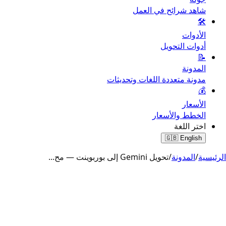
شاهد شرائح في العمل
🛠️
الأدوات
أدوات التحويل
📝
المدونة
مدونة متعددة اللغات وتحديثات
💰
الأسعار
الخطط والأسعار
اختر اللغة
🇬🇧
English
الرئيسية
/
المدونة
/
تحويل Gemini إلى بوربوينت — مح
...