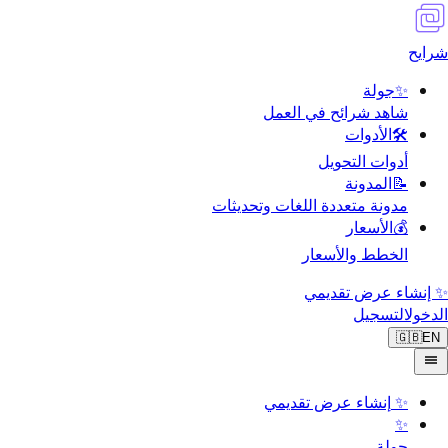
شرايح
✨
جولة
شاهد شرائح في العمل
🛠️
الأدوات
أدوات التحويل
📝
المدونة
مدونة متعددة اللغات وتحديثات
💰
الأسعار
الخطط والأسعار
✨ إنشاء عرض تقديمي
الدخول
التسجيل
🇬🇧
EN
✨
إنشاء عرض تقديمي
✨
جولة