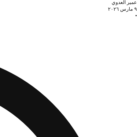
عمير العدوي
٩ مارس ٢٠٢٦
•