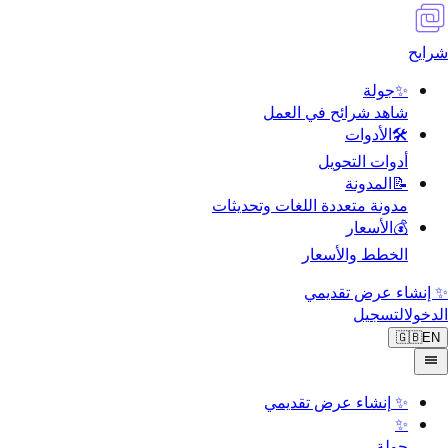
شرايح
✨
جولة
شاهد شرائح في العمل
🛠️
الأدوات
أدوات التحويل
📝
المدونة
مدونة متعددة اللغات وتحديثات
💰
الأسعار
الخطط والأسعار
✨ إنشاء عرض تقديمي
الدخول
التسجيل
🇬🇧
EN
✨
إنشاء عرض تقديمي
✨
جولة