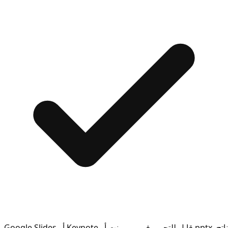
ناتج .pptx قابل للتحرير في بوربوينت أو Keynote أو Google Slides