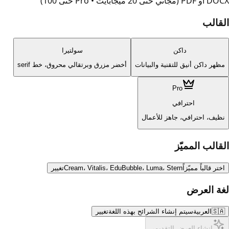
DOCX أو PDF (مجاني حتى 20 ميجابايت • Pro حتى 100)
القالب
داكن
سولتيرا
مظهر داكن أنيق للتقنية والبيانات
أخضر مزرق وبرتقالي محروق، خط serif
Pro
احترافي
نظيف، احترافي، جاهز للأعمال
القالب المميّز
اختر قالباً مميّزاً
Cream، Vitalis، EduBubble، Luma، Stern
تغيير
لغة العرض
🇸🇦
العربية
سيتم إنشاء الشرائح بهذه اللغة
تغيير
إنشاء العرض التقديمي