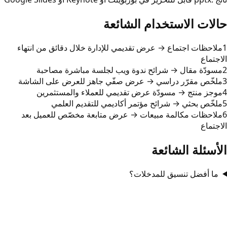
حالات الاستخدام الشائعة
1
ملاحظات اجتماع → عرض تقديمي للإدارة خلال دقائق من انتهاء
الاجتماع
2
مسودّة مقال → شرائح ندوة ويب لجلسة مباشرة مصاحبة
3
ملخّص مقرّر دراسي → عرض صفّي جاهز للعرض على الشاشة
4
موجز منتج → مسودّة عرض تقديمي للعملاء والمستثمرين
5
ملخّص بحثي → شرائح مؤتمر أكاديمي للتقديم العلمي
6
ملاحظات مكالمة مبيعات → عرض متابعة مخصّص للعميل بعد
الاجتماع
الأسئلة الشائعة
ما أفضل تنسيق للمدخلات؟