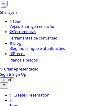
Sharayeh
✨
Tour
Veja o Sharayeh em ação
🛠️
Ferramentas
Ferramentas de conversão
📝
Blog
Blog multilíngue e atualizações
💰
Preços
Planos e preços
✨ Criar Apresentação
Sign In
Sign Up
🇸🇦
AR
✨
Create Presentation
✨
Tour