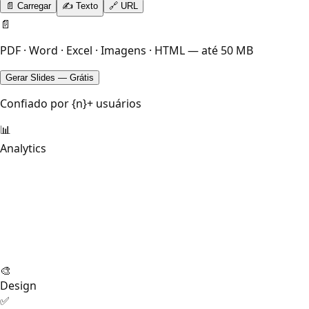
📄 Carregar
✍️ Texto
🔗 URL
📄
PDF · Word · Excel · Imagens · HTML — até 50 MB
Gerar Slides — Grátis
Confiado por {n}+ usuários
📊
Analytics
🎨
Design
✅