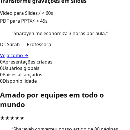
Transforme gravações em slides
Vídeo para Slides
⚡
< 60s
PDF para PPTX
⚡
< 45s
"Sharayeh me economiza 3 horas por aula."
Dr. Sarah — Professora
Veja como →
0
Apresentações criadas
0
Usuários globais
0
Países alcançados
0
Disponibilidade
Amado por equipes em todo o
mundo
★
★
★
★
★
“
Sharayeh converteu nosso artigo de 80 páginas