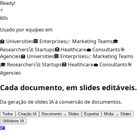
Ready!
⚡
60s
Usado por equipes em
🏫 Universities
🏢 Enterprises
📈 Marketing Teams
🎓
Researchers
🚀 Startups
🏥 Healthcare
💼 Consultants
🎯
Agencies
🏫 Universities
🏢 Enterprises
📈 Marketing Teams
🎓 Researchers
🚀 Startups
🏥 Healthcare
💼 Consultants
🎯
Agencies
Cada documento, em slides editáveis.
Da geração de slides IA à conversão de documentos.
Todos
Criação IA
Documento → Slides
Exportar
Mídia → Slides
Utilitários IA
🖼️