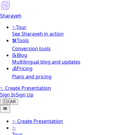
Sharayeh
✨
Tour
See Sharayeh in action
🛠️
Tools
Conversion tools
📝
Blog
Multilingual blog and updates
💰
Pricing
Plans and pricing
✨ Create Presentation
Sign In
Sign Up
🇸🇦
AR
✨
Create Presentation
✨
Tour