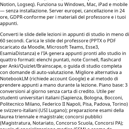
Notion, Logseq). Funziona su Windows, Mac, iPad e mobile
— senza installazione. Server europei, cancellazione in 24
ore, GDPR-conforme per i materiali del professore e i tuoi
appunti.
Converti le slide delle lezioni in appunti di studio in meno di
60 secondi. Carica le slide del professore (PPTX o PDF
scaricato da Moodle, Microsoft Teams, Esse3,
EsamiaDistanza) e l'IA genera appunti pronti allo studio in
quattro formati: elenchi puntati, note Cornell, flashcard
per Anki/Quizlet/Brainscape, o guida di studio completa
con domande di auto-valutazione. Migliore alternativa a
NotebookLM (richiede account Google) e al metodo di
prendere appunti a mano durante la lezione. Piano base: 3
conversioni al giorno senza carta di credito. Utile per
studenti universitari italiani (Sapienza, Bologna, Bocconi,
Politecnico Milano, Federico II Napoli, Pisa, Padova, Torino)
e svizzero-italiani (USI Lugano); preparazione esami della
laurea triennale e magistrale; concorsi pubblici
(Magistratura, Notariato, Concorso Scuola, Concorsi PA);