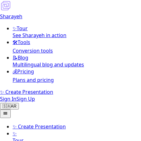
Sharayeh
✨
Tour
See Sharayeh in action
🛠️
Tools
Conversion tools
📝
Blog
Multilingual blog and updates
💰
Pricing
Plans and pricing
✨ Create Presentation
Sign In
Sign Up
🇸🇦
AR
✨
Create Presentation
✨
Tour