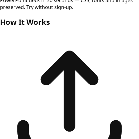
PowerPoint deck in 30 seconds — CSS, fonts and images
preserved. Try without sign-up.
How It Works