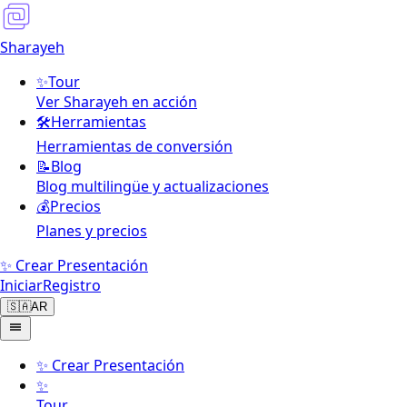
Sharayeh
✨
Tour
Ver Sharayeh en acción
🛠️
Herramientas
Herramientas de conversión
📝
Blog
Blog multilingüe y actualizaciones
💰
Precios
Planes y precios
✨ Crear Presentación
Iniciar
Registro
🇸🇦
AR
✨
Crear Presentación
✨
Tour