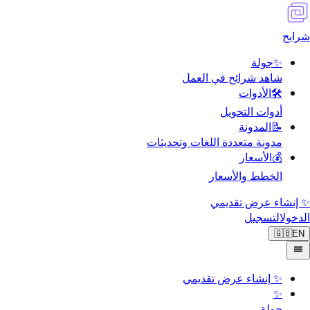
شرايح
✨
جولة
شاهد شرائح في العمل
🛠️
الأدوات
أدوات التحويل
📝
المدونة
مدونة متعددة اللغات وتحديثات
💰
الأسعار
الخطط والأسعار
✨ إنشاء عرض تقديمي
الدخول
التسجيل
🇬🇧
EN
✨
إنشاء عرض تقديمي
✨
جولة